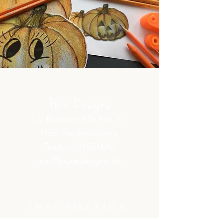
Pure Designs
L.I. Brandes Allé 9 st. tv.
1956. Frederiksberg
Telefon:
9155 0046
mail@puredesigns.dk
INFORMATION